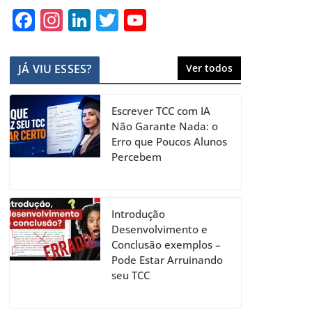
F
In
Li
T
Y
a
st
n
w
o
c
a
k
itt
u
JÁ VIU ESSES?
Ver todos
e
gr
e
er
T
b
a
dI
u
Escrever TCC com IA
o
m
n
b
Não Garante Nada: o
Erro que Poucos Alunos
o
e
Percebem
k
C
h
a
Introdução
Desenvolvimento e
n
Conclusão exemplos –
n
Pode Estar Arruinando
seu TCC
el