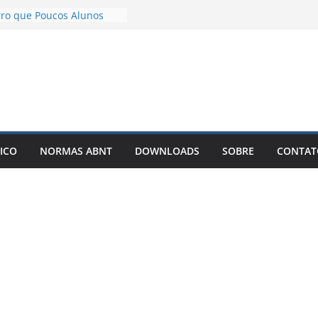
TCC com IA Não Garante
rro que Poucos Alunos
o Desenvolvimento e
 exemplos – Pode Estar
o seu TCC
licar meu TCC como livro
r Best-Seller?
r um TCC com IA: O
ue Está Mudando a Forma
ICO
NORMAS ABNT
DOWNLOADS
SOBRE
CONTAT
r Artigos Científicos
 solto é o motivo de o
u artigo entrar em
nfinitas