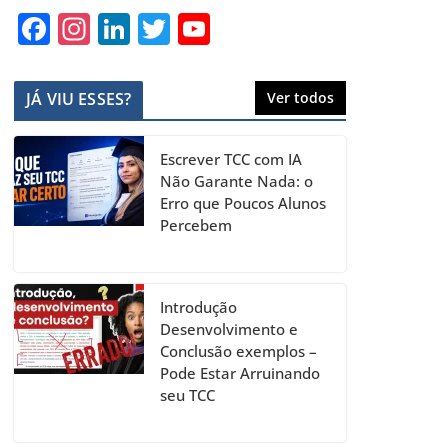
F
In
Li
T
Y
a
st
n
w
o
c
a
k
itt
u
JÁ VIU ESSES?
Ver todos
e
gr
e
er
T
b
a
dI
u
Escrever TCC com IA
o
m
n
b
Não Garante Nada: o
Erro que Poucos Alunos
o
e
Percebem
k
C
h
a
Introdução
Desenvolvimento e
n
Conclusão exemplos –
n
Pode Estar Arruinando
seu TCC
el