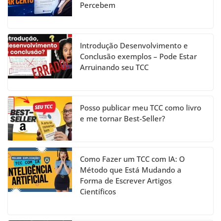
Percebem
o
e
k
C
h
Introdução Desenvolvimento e
a
Conclusão exemplos – Pode Estar
Arruinando seu TCC
n
n
el
Posso publicar meu TCC como livro
e me tornar Best-Seller?
Como Fazer um TCC com IA: O
Método que Está Mudando a
Forma de Escrever Artigos
Científicos