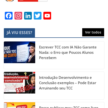
F
In
Li
T
Y
a
st
n
w
o
c
a
k
itt
u
JÁ VIU ESSES?
Ver todos
e
gr
e
er
T
b
a
dI
u
Escrever TCC com IA Não Garante
o
m
n
b
Nada: o Erro que Poucos Alunos
Percebem
o
e
k
C
h
Introdução Desenvolvimento e
a
Conclusão exemplos – Pode Estar
Arruinando seu TCC
n
n
Posso publicar meu TCC como livro