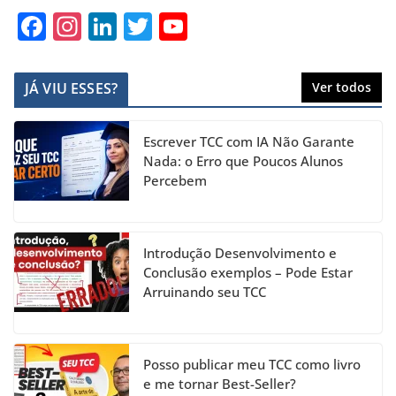
F
In
Li
T
Y
a
st
n
w
o
c
a
k
itt
u
JÁ VIU ESSES?
Ver todos
e
gr
e
er
T
b
a
dI
u
Escrever TCC com IA Não Garante
o
m
n
b
Nada: o Erro que Poucos Alunos
Percebem
o
e
k
C
h
Introdução Desenvolvimento e
a
Conclusão exemplos – Pode Estar
Arruinando seu TCC
n
n
el
Posso publicar meu TCC como livro
e me tornar Best-Seller?