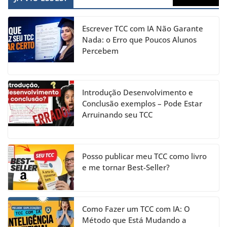
e
gr
e
er
T
b
a
dI
u
Escrever TCC com IA Não Garante
o
m
n
b
Nada: o Erro que Poucos Alunos
Percebem
o
e
k
C
h
Introdução Desenvolvimento e
a
Conclusão exemplos – Pode Estar
Arruinando seu TCC
n
n
el
Posso publicar meu TCC como livro
e me tornar Best-Seller?
Como Fazer um TCC com IA: O
Método que Está Mudando a