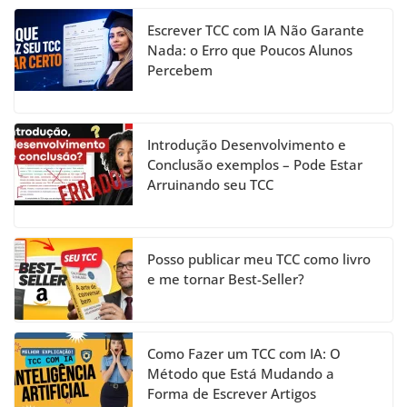
b
a
dI
u
Escrever TCC com IA Não Garante
o
m
n
b
Nada: o Erro que Poucos Alunos
Percebem
o
e
k
C
h
Introdução Desenvolvimento e
a
Conclusão exemplos – Pode Estar
Arruinando seu TCC
n
n
el
Posso publicar meu TCC como livro
e me tornar Best-Seller?
Como Fazer um TCC com IA: O
Método que Está Mudando a
Forma de Escrever Artigos