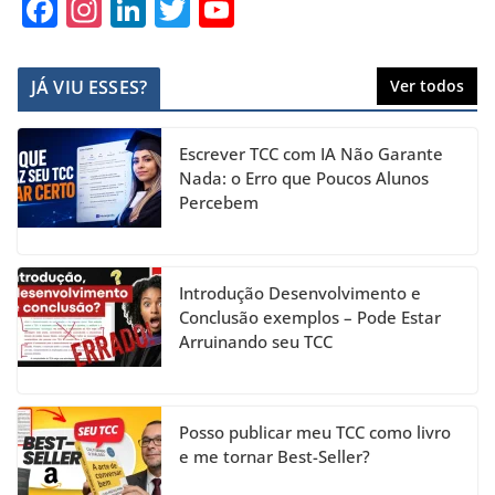
F
In
Li
T
Y
a
st
n
w
o
c
a
k
itt
u
JÁ VIU ESSES?
Ver todos
e
gr
e
er
T
b
a
dI
u
Escrever TCC com IA Não Garante
o
m
n
b
Nada: o Erro que Poucos Alunos
Percebem
o
e
k
C
h
Introdução Desenvolvimento e
a
Conclusão exemplos – Pode Estar
Arruinando seu TCC
n
n
el
Posso publicar meu TCC como livro
e me tornar Best-Seller?