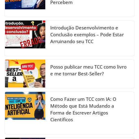
Percebem
o
e
k
C
h
Introdução Desenvolvimento e
a
Conclusão exemplos – Pode Estar
Arruinando seu TCC
n
n
el
Posso publicar meu TCC como livro
e me tornar Best-Seller?
Como Fazer um TCC com IA: O
Método que Está Mudando a
Forma de Escrever Artigos
Científicos