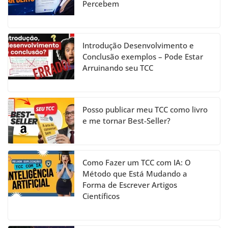
Percebem
o
e
k
C
h
Introdução Desenvolvimento e
a
Conclusão exemplos – Pode Estar
Arruinando seu TCC
n
n
el
Posso publicar meu TCC como livro
e me tornar Best-Seller?
Como Fazer um TCC com IA: O
Método que Está Mudando a
Forma de Escrever Artigos
Científicos