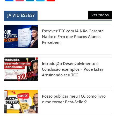
a
st
n
w
o
c
a
k
itt
u
JÁ VIU ESSES?
Ver todos
e
gr
e
er
T
b
a
dI
u
Escrever TCC com IA Não Garante
o
m
n
b
Nada: o Erro que Poucos Alunos
Percebem
o
e
k
C
h
Introdução Desenvolvimento e
a
Conclusão exemplos – Pode Estar
Arruinando seu TCC
n
n
el
Posso publicar meu TCC como livro
e me tornar Best-Seller?