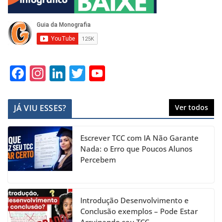
F
In
Li
T
Y
a
st
n
w
o
c
a
k
itt
u
JÁ VIU ESSES?
Ver todos
e
gr
e
er
T
b
a
dI
u
Escrever TCC com IA Não Garante
o
m
n
b
Nada: o Erro que Poucos Alunos
Percebem
o
e
k
C
h
Introdução Desenvolvimento e
a
Conclusão exemplos – Pode Estar
Arruinando seu TCC