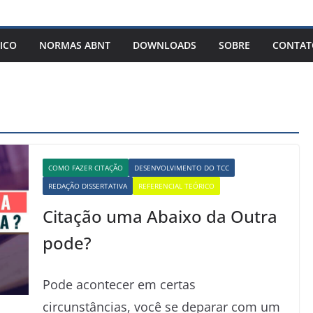
ICO
NORMAS ABNT
DOWNLOADS
SOBRE
CONTAT
COMO FAZER CITAÇÃO
DESENVOLVIMENTO DO TCC
REDAÇÃO DISSERTATIVA
REFERENCIAL TEÓRICO
Citação uma Abaixo da Outra
pode?
Pode acontecer em certas
circunstâncias, você se deparar com um