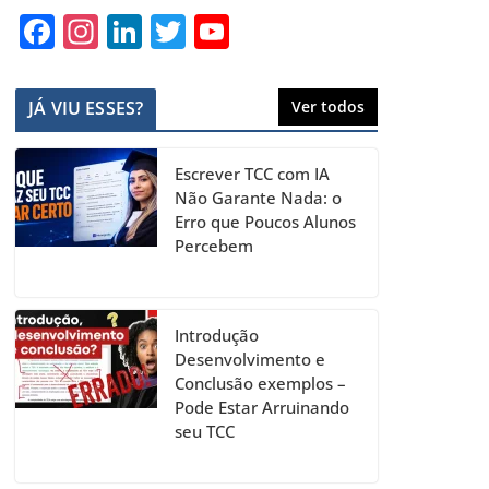
F
In
Li
T
Y
a
st
n
w
o
c
a
k
itt
u
JÁ VIU ESSES?
Ver todos
e
gr
e
er
T
b
a
dI
u
Escrever TCC com IA
o
m
n
b
Não Garante Nada: o
Erro que Poucos Alunos
o
e
Percebem
k
C
h
a
Introdução
Desenvolvimento e
n
Conclusão exemplos –
n
Pode Estar Arruinando
seu TCC
el