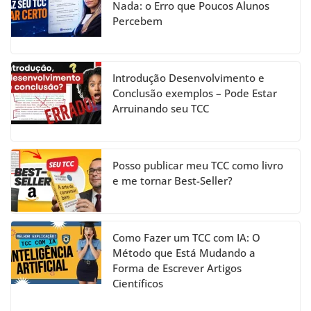
o
m
n
b
Nada: o Erro que Poucos Alunos
Percebem
o
e
k
C
h
Introdução Desenvolvimento e
a
Conclusão exemplos – Pode Estar
Arruinando seu TCC
n
n
el
Posso publicar meu TCC como livro
e me tornar Best-Seller?
Como Fazer um TCC com IA: O
Método que Está Mudando a
Forma de Escrever Artigos
Científicos