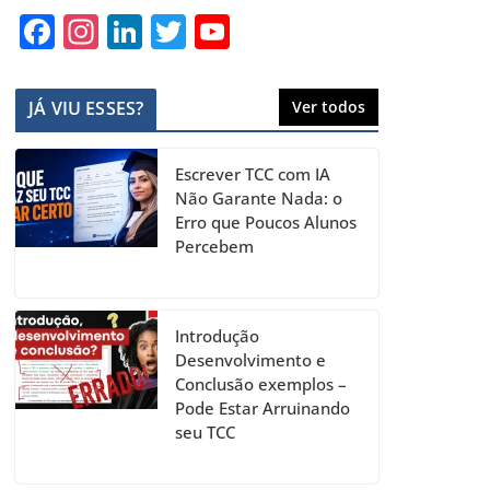
F
In
Li
T
Y
a
st
n
w
o
c
a
k
itt
u
JÁ VIU ESSES?
Ver todos
e
gr
e
er
T
b
a
dI
u
Escrever TCC com IA
o
m
n
b
Não Garante Nada: o
Erro que Poucos Alunos
o
e
Percebem
k
C
h
a
Introdução
Desenvolvimento e
n
Conclusão exemplos –
n
Pode Estar Arruinando
seu TCC
el