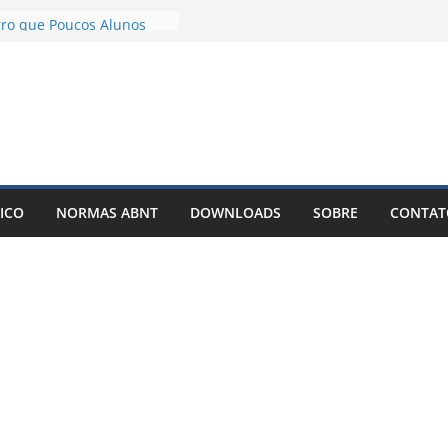
TCC com IA Não Garante
rro que Poucos Alunos
o Desenvolvimento e
 exemplos – Pode Estar
o seu TCC
licar meu TCC como livro
r Best-Seller?
r um TCC com IA: O
ue Está Mudando a Forma
ICO
NORMAS ABNT
DOWNLOADS
SOBRE
CONTAT
r Artigos Científicos
 solto é o motivo de o
u artigo entrar em
nfinitas