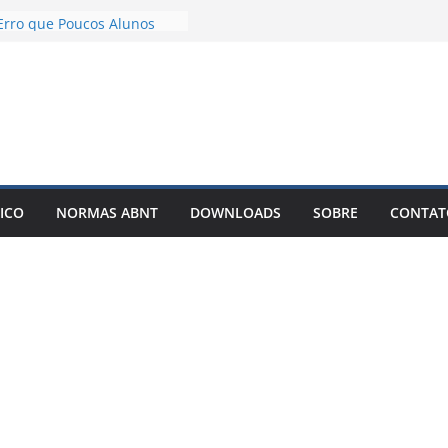
 TCC com IA Não Garante
Erro que Poucos Alunos
m
ão Desenvolvimento e
o exemplos – Pode Estar
do seu TCC
blicar meu TCC como livro
nar Best-Seller?
er um TCC com IA: O
que Está Mudando a Forma
ICO
NORMAS ABNT
DOWNLOADS
SOBRE
CONTAT
er Artigos Científicos
o solto é o motivo de o
ou artigo entrar em
infinitas