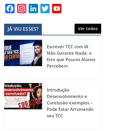
F
In
Li
T
Y
a
st
n
w
o
c
a
k
itt
u
JÁ VIU ESSES?
Ver todos
e
gr
e
er
T
b
a
dI
u
Escrever TCC com IA
o
m
n
b
Não Garante Nada: o
Erro que Poucos Alunos
o
e
Percebem
k
C
h
a
Introdução
Desenvolvimento e
n
Conclusão exemplos –
n
Pode Estar Arruinando
seu TCC
el