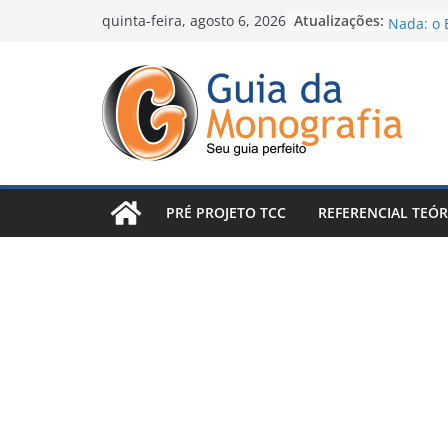
Skip
Atualizações:
Escrever
quinta-feira, agosto 6, 2026
Nada: o 
to
Percebe
content
Introduç
Conclusã
Arruinan
Posso pu
e me tor
Como Faz
Método 
PRÉ PROJETO TCC
REFERENCIAL TEÓR
de Escrev
O conceit
seu TCC 
revisões 