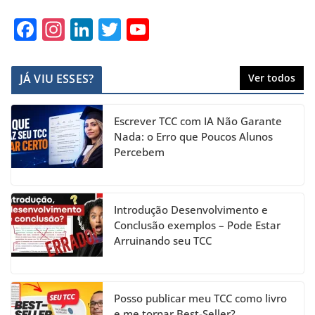
F
In
Li
T
Y
a
st
n
w
o
c
a
k
itt
u
JÁ VIU ESSES?
Ver todos
e
gr
e
er
T
b
a
dI
u
Escrever TCC com IA Não Garante
o
m
n
b
Nada: o Erro que Poucos Alunos
Percebem
o
e
k
C
h
Introdução Desenvolvimento e
a
Conclusão exemplos – Pode Estar
Arruinando seu TCC
n
n
el
Posso publicar meu TCC como livro
e me tornar Best-Seller?