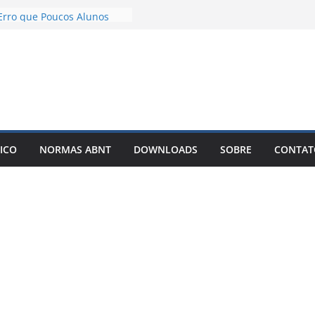
 TCC com IA Não Garante
Erro que Poucos Alunos
m
ão Desenvolvimento e
o exemplos – Pode Estar
do seu TCC
blicar meu TCC como livro
nar Best-Seller?
er um TCC com IA: O
que Está Mudando a Forma
ICO
NORMAS ABNT
DOWNLOADS
SOBRE
CONTAT
er Artigos Científicos
o solto é o motivo de o
ou artigo entrar em
infinitas