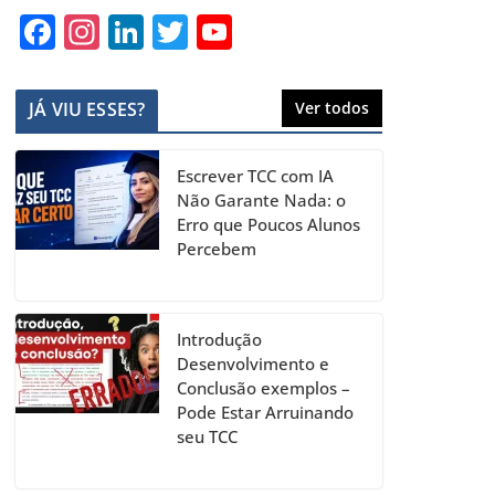
F
In
Li
T
Y
a
st
n
w
o
c
a
k
itt
u
JÁ VIU ESSES?
Ver todos
e
gr
e
er
T
b
a
dI
u
Escrever TCC com IA
o
m
n
b
Não Garante Nada: o
Erro que Poucos Alunos
o
e
Percebem
k
C
h
a
Introdução
Desenvolvimento e
n
Conclusão exemplos –
n
Pode Estar Arruinando
seu TCC
el