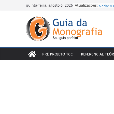
Skip
Atualizações:
Escrever
quinta-feira, agosto 6, 2026
Nada: o 
to
Percebe
content
Introduç
Conclusã
Arruinan
Posso pu
e me tor
Como Faz
Método 
PRÉ PROJETO TCC
REFERENCIAL TEÓR
de Escrev
O conceit
seu TCC 
revisões 