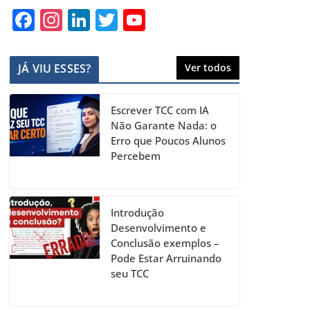
F
In
Li
T
Y
a
st
n
w
o
c
a
k
itt
u
JÁ VIU ESSES?
Ver todos
e
gr
e
er
T
b
a
dI
u
Escrever TCC com IA
o
m
n
b
Não Garante Nada: o
Erro que Poucos Alunos
o
e
Percebem
k
C
h
a
Introdução
Desenvolvimento e
n
Conclusão exemplos –
n
Pode Estar Arruinando
seu TCC
el