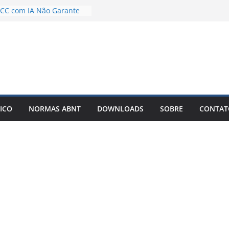
TCC com IA Não Garante
rro que Poucos Alunos
o Desenvolvimento e
 exemplos – Pode Estar
o seu TCC
licar meu TCC como livro
r Best-Seller?
r um TCC com IA: O
ue Está Mudando a Forma
ICO
NORMAS ABNT
DOWNLOADS
SOBRE
CONTAT
r Artigos Científicos
 solto é o motivo de o
u artigo entrar em
nfinitas