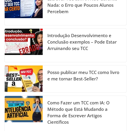
o
m
n
b
Nada: o Erro que Poucos Alunos
Percebem
o
e
k
C
h
Introdução Desenvolvimento e
a
Conclusão exemplos – Pode Estar
Arruinando seu TCC
n
n
el
Posso publicar meu TCC como livro
e me tornar Best-Seller?
Como Fazer um TCC com IA: O
Método que Está Mudando a
Forma de Escrever Artigos
Científicos