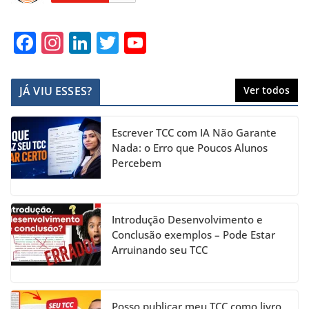
F
In
Li
T
Y
a
st
n
w
o
c
a
k
itt
u
JÁ VIU ESSES?
Ver todos
e
gr
e
er
T
b
a
dI
u
Escrever TCC com IA Não Garante
o
m
n
b
Nada: o Erro que Poucos Alunos
Percebem
o
e
k
C
h
Introdução Desenvolvimento e
a
Conclusão exemplos – Pode Estar
Arruinando seu TCC
n
n
el
Posso publicar meu TCC como livro