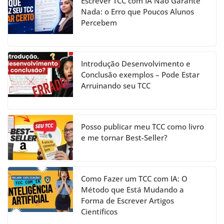
Escrever TCC com IA Não Garante
o
m
n
b
Nada: o Erro que Poucos Alunos
Percebem
o
e
k
C
h
Introdução Desenvolvimento e
a
Conclusão exemplos – Pode Estar
Arruinando seu TCC
n
n
el
Posso publicar meu TCC como livro
e me tornar Best-Seller?
Como Fazer um TCC com IA: O
Método que Está Mudando a
Forma de Escrever Artigos
Científicos