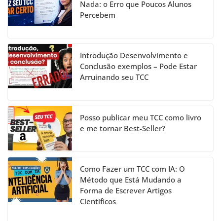
o
m
n
b
Nada: o Erro que Poucos Alunos
Percebem
o
e
k
C
h
Introdução Desenvolvimento e
a
Conclusão exemplos – Pode Estar
Arruinando seu TCC
n
n
el
Posso publicar meu TCC como livro
e me tornar Best-Seller?
Como Fazer um TCC com IA: O
Método que Está Mudando a
Forma de Escrever Artigos
Científicos