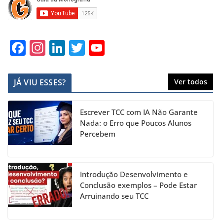
F
In
Li
T
Y
a
st
n
w
o
c
a
k
itt
u
JÁ VIU ESSES?
Ver todos
e
gr
e
er
T
b
a
dI
u
Escrever TCC com IA Não Garante
o
m
n
b
Nada: o Erro que Poucos Alunos
Percebem
o
e
k
C
h
Introdução Desenvolvimento e
a
Conclusão exemplos – Pode Estar
Arruinando seu TCC
n