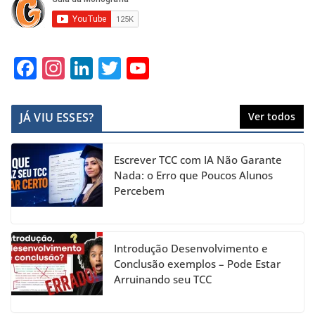
F
In
Li
T
Y
a
st
n
w
o
c
a
k
itt
u
JÁ VIU ESSES?
Ver todos
e
gr
e
er
T
b
a
dI
u
Escrever TCC com IA Não Garante
o
m
n
b
Nada: o Erro que Poucos Alunos
Percebem
o
e
k
C
h
Introdução Desenvolvimento e
a
Conclusão exemplos – Pode Estar
Arruinando seu TCC
n