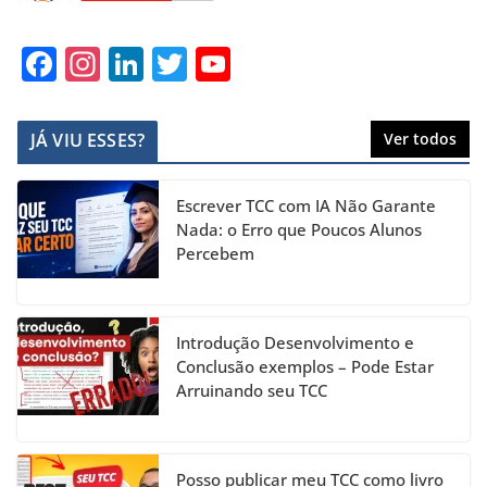
F
In
Li
T
Y
a
st
n
w
o
c
a
k
itt
u
JÁ VIU ESSES?
Ver todos
e
gr
e
er
T
b
a
dI
u
Escrever TCC com IA Não Garante
o
m
n
b
Nada: o Erro que Poucos Alunos
Percebem
o
e
k
C
h
Introdução Desenvolvimento e
a
Conclusão exemplos – Pode Estar
Arruinando seu TCC
n
n
el
Posso publicar meu TCC como livro