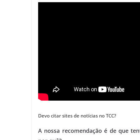
o
r
d
e
e
r
A
n
o
I
r
r
e
p
g
k
n
s
p
e
t
r
Devo citar sites de notícias no TCC?
A nossa recomendação é de que tent