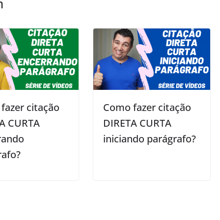
m
fazer citação
Como fazer citação
TA CURTA
DIRETA CURTA
rando
iniciando parágrafo?
rafo?