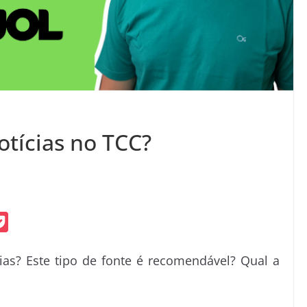
otícias no TCC?
P
o
ias? Este tipo de fonte é recomendável? Qual a
c
k
e