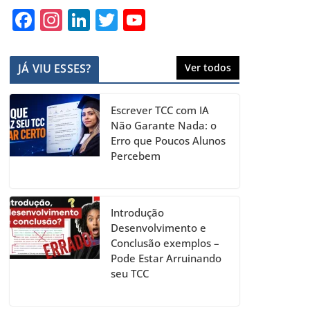
F
In
Li
T
Y
a
st
n
w
o
c
a
k
itt
u
JÁ VIU ESSES?
Ver todos
e
gr
e
er
T
b
a
dI
u
Escrever TCC com IA
o
m
n
b
Não Garante Nada: o
Erro que Poucos Alunos
o
e
Percebem
k
C
h
a
Introdução
Desenvolvimento e
n
Conclusão exemplos –
n
Pode Estar Arruinando
seu TCC
el