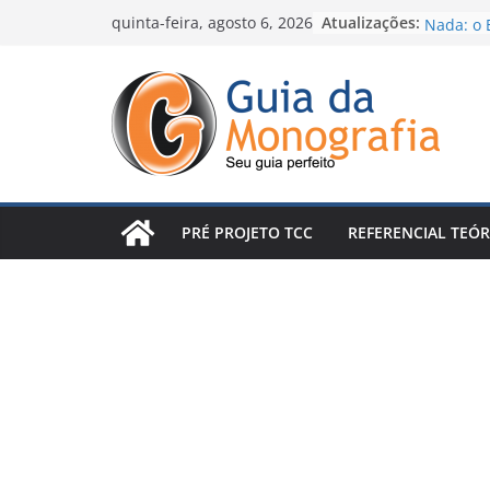
Skip
Atualizações:
Escrever
quinta-feira, agosto 6, 2026
Nada: o 
to
Percebe
content
Introduç
Conclusã
Arruinan
Posso pu
e me tor
Como Faz
Método 
PRÉ PROJETO TCC
REFERENCIAL TEÓR
de Escrev
O conceit
seu TCC 
revisões 