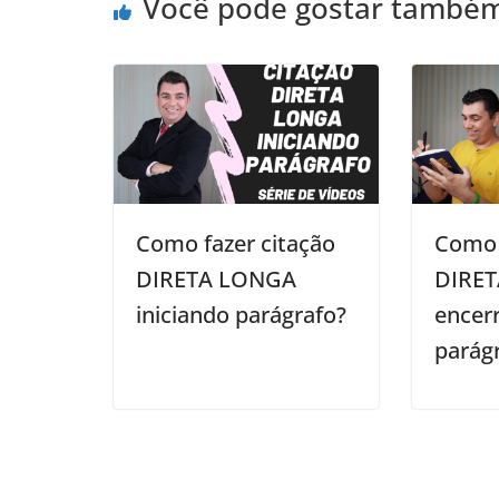
Você pode gostar també
Como fazer citação
Como 
DIRETA LONGA
DIRE
iniciando parágrafo?
encer
parág