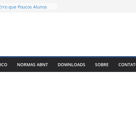
 TCC com IA Não Garante
Erro que Poucos Alunos
m
ão Desenvolvimento e
o exemplos – Pode Estar
do seu TCC
blicar meu TCC como livro
nar Best-Seller?
er um TCC com IA: O
que Está Mudando a Forma
ICO
NORMAS ABNT
DOWNLOADS
SOBRE
CONTAT
er Artigos Científicos
o solto é o motivo de o
ou artigo entrar em
infinitas