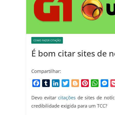
COMO FAZER CITAÇÃO
É bom citar sites de n
Compartilhar:
F
T
L
T
B
P
W
M
a
u
i
w
l
i
h
e
Devo evitar
citações
de sites de notíc
c
m
n
i
o
n
a
s
credibilidade exigida para um TCC?
e
b
k
t
g
t
t
s
b
l
e
t
g
e
s
e