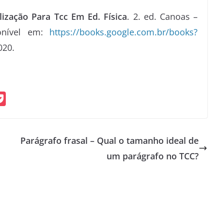
ização Para Tcc Em Ed. Física
. 2. ed. Canoas –
ponível em:
https://books.google.com.br/books?
020.
P
o
c
Parágrafo frasal – Qual o tamanho ideal de
k
um parágrafo no TCC?
e
t