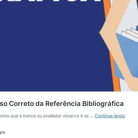
so Correto da Referência Bibliográfica
Explic
ontos que a banca ou avaliador observa é se …
Continue lendo
Prátic
Sobre
gio
Citaçõ