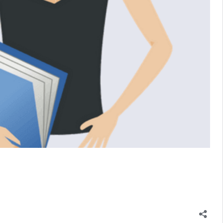
ação
a
es