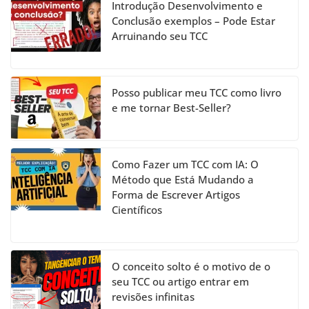
h
Introdução Desenvolvimento e
a
Conclusão exemplos – Pode Estar
Arruinando seu TCC
n
n
el
Posso publicar meu TCC como livro
e me tornar Best-Seller?
Como Fazer um TCC com IA: O
Método que Está Mudando a
Forma de Escrever Artigos
Científicos
O conceito solto é o motivo de o
seu TCC ou artigo entrar em
revisões infinitas