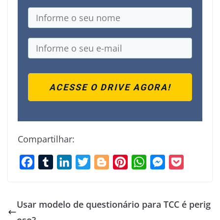
ACESSE O DRIVE AGORA!
Compartilhar:
F
T
L
T
B
P
W
M
P
a
u
i
w
l
i
h
e
o
c
m
n
i
o
n
a
s
c
Usar modelo de questionário para TCC é perig
e
b
k
t
g
t
t
s
k