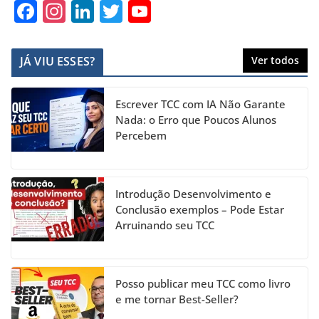
F
In
Li
T
Y
a
st
n
w
o
c
a
k
itt
u
JÁ VIU ESSES?
Ver todos
e
gr
e
er
T
b
a
dI
u
Escrever TCC com IA Não Garante
o
m
n
b
Nada: o Erro que Poucos Alunos
Percebem
o
e
k
C
h
Introdução Desenvolvimento e
a
Conclusão exemplos – Pode Estar
Arruinando seu TCC
n
n
el
Posso publicar meu TCC como livro
e me tornar Best-Seller?