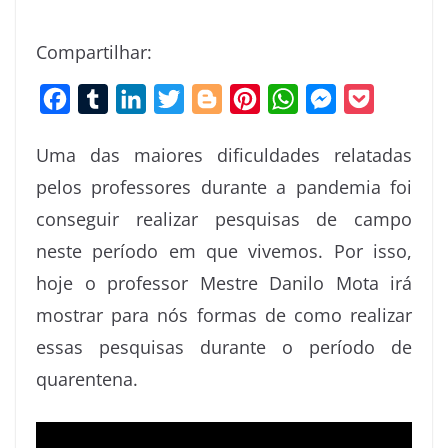
Compartilhar:
F
T
L
T
B
P
W
M
P
a
u
i
w
l
i
h
e
o
Uma das maiores dificuldades relatadas
c
m
n
i
o
n
a
s
c
pelos professores durante a pandemia foi
e
b
k
t
g
t
t
s
k
conseguir realizar pesquisas de campo
b
l
e
t
g
e
s
e
e
o
r
d
e
e
r
A
n
t
neste período em que vivemos. Por isso,
o
I
r
r
e
p
g
hoje o professor Mestre Danilo Mota irá
k
n
s
p
e
mostrar para nós formas de como realizar
t
r
essas pesquisas durante o período de
quarentena.