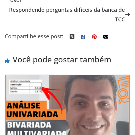
oso?
b
l
e
t
g
e
s
e
e
Respondendo perguntas difíceis da banca de
o
r
d
e
e
r
A
n
t
o
I
r
r
e
p
g
TCC
k
n
s
p
e
Compartilhe esse post:
t
r
Você pode gostar também