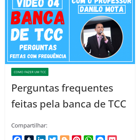
COMO FAZER UM TCC
Perguntas frequentes
feitas pela banca de TCC
Compartilhar:
F
T
L
T
B
P
W
M
P