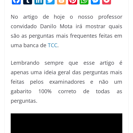
a
u
i
w
l
i
h
e
o
No artigo de hoje o nosso professor
c
m
n
i
o
n
a
s
c
convidado Danilo Mota irá mostrar quais
e
b
k
t
g
t
t
s
k
são as perguntas mais frequentes feitas em
b
l
e
t
g
e
s
e
e
o
r
d
e
e
r
A
n
t
uma banca de
TCC
.
o
I
r
r
e
p
g
Lembrando sempre que esse artigo é
k
n
s
p
e
t
r
apenas uma ideia geral das perguntas mais
feitas pelos examinadores e não um
gabarito 100% correto de todas as
perguntas.