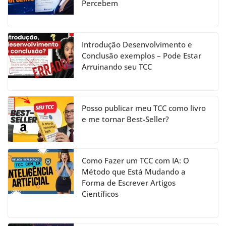
Percebem
o
e
k
C
h
Introdução Desenvolvimento e
a
Conclusão exemplos – Pode Estar
Arruinando seu TCC
n
n
el
Posso publicar meu TCC como livro
e me tornar Best-Seller?
Como Fazer um TCC com IA: O
Método que Está Mudando a
Forma de Escrever Artigos
Científicos