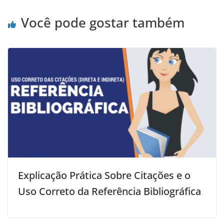
k
n
s
p
e
t
r
Você pode gostar também
Explicação Prática Sobre Citações e o
Uso Correto da Referência Bibliográfica