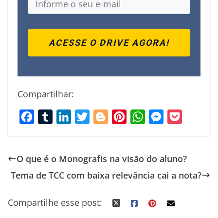
ACESSE O DRIVE AGORA!
Compartilhar:
F
T
L
T
B
P
W
M
P
a
u
i
w
l
i
h
e
o
c
m
n
i
o
n
a
s
c
O que é o Monografis na visão do aluno?
e
b
k
t
g
t
t
s
k
Tema de TCC com baixa relevância cai a nota?
b
l
e
t
g
e
s
e
e
o
r
d
e
e
r
A
n
t
Compartilhe esse post:
o
I
r
r
e
p
g