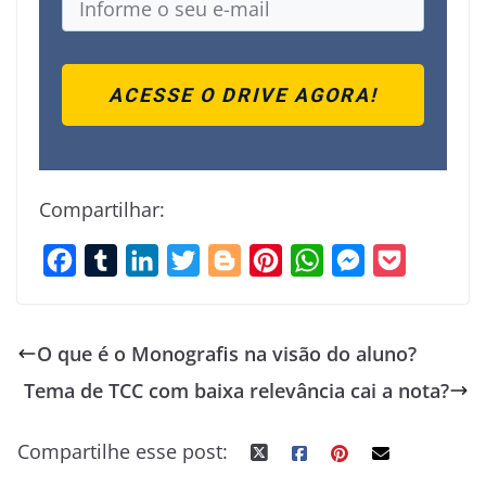
ACESSE O DRIVE AGORA!
Compartilhar:
F
T
L
T
B
P
W
M
P
a
u
i
w
l
i
h
e
o
c
m
n
i
o
n
a
s
c
O que é o Monografis na visão do aluno?
e
b
k
t
g
t
t
s
k
Tema de TCC com baixa relevância cai a nota?
b
l
e
t
g
e
s
e
e
o
r
d
e
e
r
A
n
t
Compartilhe esse post:
o
I
r
r
e
p
g