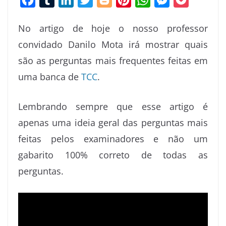
a
u
i
w
l
i
h
e
o
No artigo de hoje o nosso professor
c
m
n
i
o
n
a
s
c
convidado Danilo Mota irá mostrar quais
e
b
k
t
g
t
t
s
k
são as perguntas mais frequentes feitas em
b
l
e
t
g
e
s
e
e
o
r
d
e
e
r
A
n
t
uma banca de
TCC
.
o
I
r
r
e
p
g
Lembrando sempre que esse artigo é
k
n
s
p
e
t
r
apenas uma ideia geral das perguntas mais
feitas pelos examinadores e não um
gabarito 100% correto de todas as
perguntas.