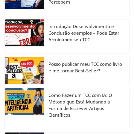
Percebem
o
e
k
C
h
Introdução Desenvolvimento e
a
Conclusão exemplos – Pode Estar
Arruinando seu TCC
n
n
el
Posso publicar meu TCC como livro
e me tornar Best-Seller?
Como Fazer um TCC com IA: O
Método que Está Mudando a
Forma de Escrever Artigos
Científicos