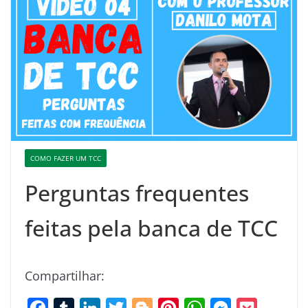
COMO FAZER UM TCC
Perguntas frequentes
feitas pela banca de TCC
Compartilhar:
F
T
L
T
B
P
W
M
P