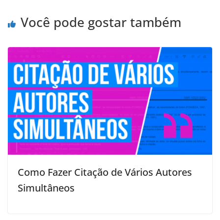
k
n
s
p
e
t
r
Você pode gostar também
Como Fazer Citação de Vários Autores
Simultâneos