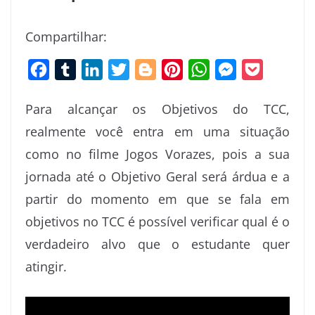
Compartilhar:
F
T
L
T
B
P
W
M
P
a
u
i
w
l
i
h
e
o
Para alcançar os Objetivos do TCC,
c
m
n
i
o
n
a
s
c
realmente você entra em uma situação
e
b
k
t
g
t
t
s
k
como no filme Jogos Vorazes, pois a sua
b
l
e
t
g
e
s
e
e
o
r
d
e
e
r
A
n
t
jornada até o Objetivo Geral será árdua e a
o
I
r
r
e
p
g
partir do momento em que se fala em
k
n
s
p
e
objetivos no TCC é possível verificar qual é o
t
r
verdadeiro alvo que o estudante quer
atingir.