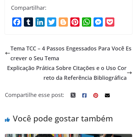
Compartilhar:
F
T
L
T
B
P
W
M
P
a
u
i
w
l
i
h
e
o
c
m
n
i
o
n
a
s
c
Tema TCC – 4 Passos Engessados Para Você Es
e
b
k
t
g
t
t
s
k
crever o Seu Tema
b
l
e
t
g
e
s
e
e
Explicação Prática Sobre Citações e o Uso Cor
o
r
d
e
e
r
A
n
t
o
I
r
r
e
p
g
reto da Referência Bibliográfica
k
n
s
p
e
Compartilhe esse post:
t
r
Você pode gostar também