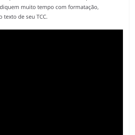
 dediquem muito tempo com formatação,
t
o texto de seu TCC.