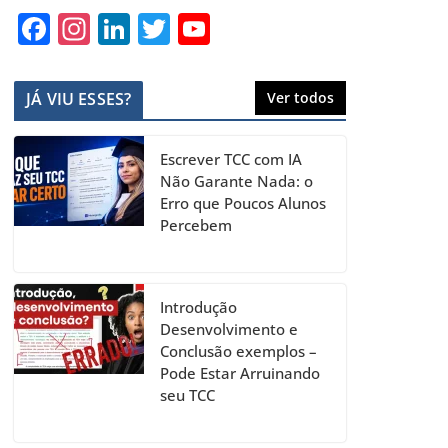
F
In
Li
T
Y
a
st
n
w
o
c
a
k
itt
u
JÁ VIU ESSES?
Ver todos
e
gr
e
er
T
b
a
dI
u
Escrever TCC com IA
o
m
n
b
Não Garante Nada: o
Erro que Poucos Alunos
o
e
Percebem
k
C
h
a
Introdução
Desenvolvimento e
n
Conclusão exemplos –
n
Pode Estar Arruinando
seu TCC
el