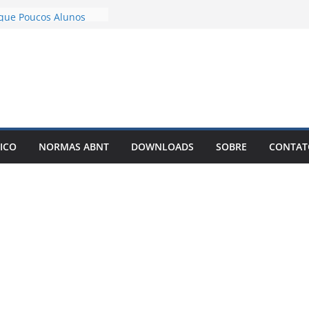
 com IA Não Garante
 que Poucos Alunos
esenvolvimento e
emplos – Pode Estar
eu TCC
ar meu TCC como livro
est-Seller?
m TCC com IA: O
Está Mudando a Forma
ICO
NORMAS ABNT
DOWNLOADS
SOBRE
CONTAT
rtigos Científicos
lto é o motivo de o
tigo entrar em
itas