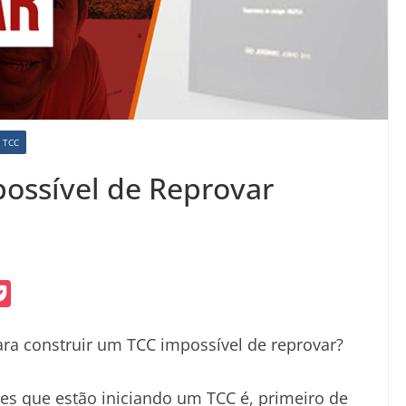
 TCC
ossível de Reprovar
P
o
ra construir um TCC impossível de reprovar?
c
k
s que estão iniciando um TCC é, primeiro de
e