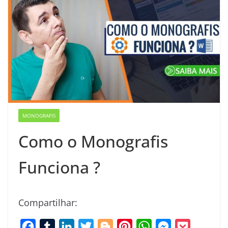
MONOGRAFIS
Como o Monografis
Funciona ?
Compartilhar:
F
T
L
T
B
P
W
M
P