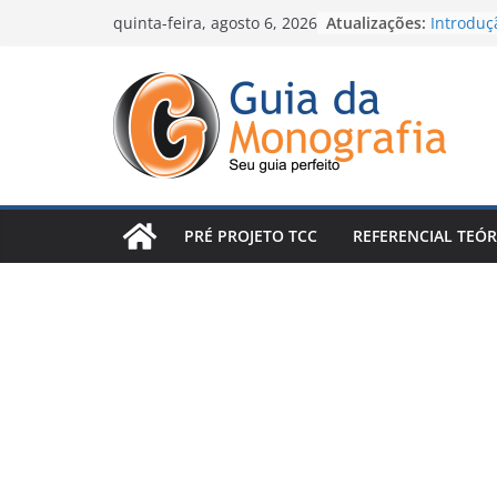
Atualizações:
Escrever
quinta-feira, agosto 6, 2026
Nada: o 
Percebe
Introduç
Conclusã
Arruinan
Posso pu
e me tor
Como Faz
Método 
PRÉ PROJETO TCC
REFERENCIAL TEÓR
de Escrev
O conceit
seu TCC 
revisões 