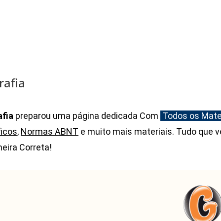
afia
fia
preparou uma página dedicada Com
Todos os Mate
ficos
,
Normas ABNT
e muito mais materiais. Tudo que 
eira Correta!