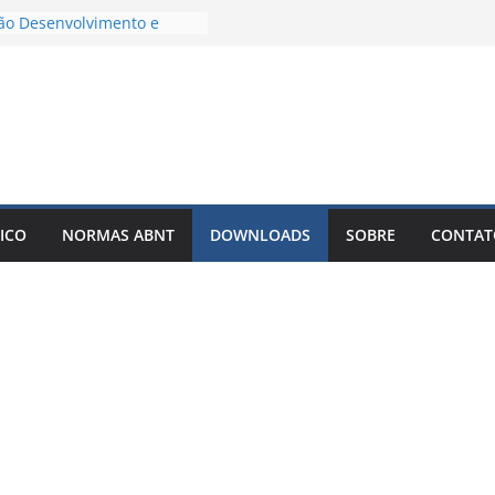
 TCC com IA Não Garante
Erro que Poucos Alunos
m
ão Desenvolvimento e
o exemplos – Pode Estar
do seu TCC
blicar meu TCC como livro
nar Best-Seller?
er um TCC com IA: O
que Está Mudando a Forma
ICO
NORMAS ABNT
DOWNLOADS
SOBRE
CONTAT
er Artigos Científicos
o solto é o motivo de o
ou artigo entrar em
infinitas