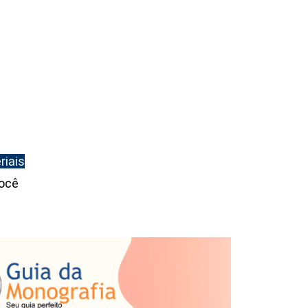
riais
você