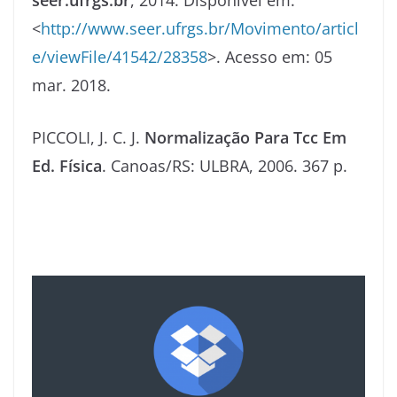
seer.ufrgs.br
, 2014. Disponivel em:
<
http://www.seer.ufrgs.br/Movimento/articl
e/viewFile/41542/28358
>. Acesso em: 05
mar. 2018.
PICCOLI, J. C. J.
Normalização Para Tcc Em
Ed. Física
. Canoas/RS: ULBRA, 2006. 367 p.