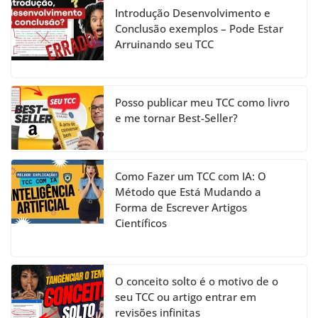
h
Introdução Desenvolvimento e
a
Conclusão exemplos – Pode Estar
Arruinando seu TCC
n
n
el
Posso publicar meu TCC como livro
e me tornar Best-Seller?
Como Fazer um TCC com IA: O
Método que Está Mudando a
Forma de Escrever Artigos
Científicos
O conceito solto é o motivo de o
seu TCC ou artigo entrar em
revisões infinitas