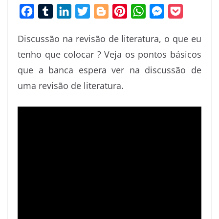
F
T
L
T
B
P
W
M
P
a
u
i
w
l
i
h
e
o
Discussão na revisão de literatura, o que eu
c
m
n
i
o
n
a
s
c
tenho que colocar ? Veja os pontos básicos
e
b
k
t
g
t
t
s
k
que a banca espera ver na discussão de
b
l
e
t
g
e
s
e
e
o
r
d
e
e
r
A
n
t
uma revisão de literatura.
o
I
r
r
e
p
g
k
n
s
p
e
t
r