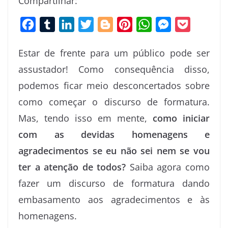
Compartilhar:
F
T
L
T
B
P
W
M
P
a
u
i
w
l
i
h
e
o
Estar de frente para um público pode ser
c
m
n
i
o
n
a
s
c
assustador! Como consequência disso,
e
b
k
t
g
t
t
s
k
podemos ficar meio desconcertados sobre
b
l
e
t
g
e
s
e
e
o
r
d
e
e
r
A
n
t
como começar o discurso de formatura.
o
I
r
r
e
p
g
Mas, tendo isso em mente,
c
omo iniciar
k
n
s
p
e
com as devidas homenagens e
t
r
agradecimentos se eu não sei nem se vou
ter a atenção de todos?
Saiba agora como
fazer um discurso de formatura dando
embasamento aos agradecimentos e às
homenagens.