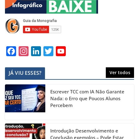
F
In
Li
T
Y
a
st
n
w
o
c
a
k
itt
u
JÁ VIU ESSES?
Ver todos
e
gr
e
er
T
b
a
dI
u
Escrever TCC com IA Não Garante
o
m
n
b
Nada: o Erro que Poucos Alunos
Percebem
o
e
k
C
h
Introdução Desenvolvimento e
Conclusão exemplos – Pode Estar