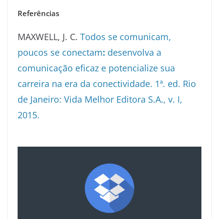
Referências
MAXWELL, J. C.
Todos se comunicam,
poucos se conectam
:
desenvolva a
comunicação eficaz e potencialize sua
carreira na era da conectividade. 1ª. ed. Rio
de Janeiro: Vida Melhor Editora S.A., v. I,
2015.