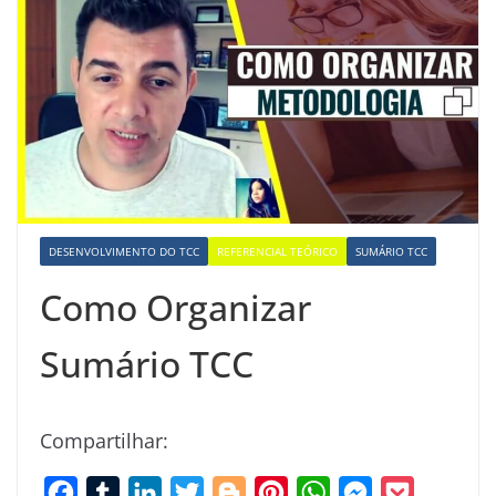
DESENVOLVIMENTO DO TCC
REFERENCIAL TEÓRICO
SUMÁRIO TCC
Como Organizar
Sumário TCC
Compartilhar:
F
T
L
T
B
P
W
M
P