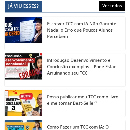
c
a
k
itt
u
JÁ VIU ESSES?
Ver todos
e
gr
e
er
T
b
a
dI
u
Escrever TCC com IA Não Garante
o
m
n
b
Nada: o Erro que Poucos Alunos
Percebem
o
e
k
C
h
Introdução Desenvolvimento e
a
Conclusão exemplos – Pode Estar
Arruinando seu TCC
n
n
el
Posso publicar meu TCC como livro
e me tornar Best-Seller?
Como Fazer um TCC com IA: O