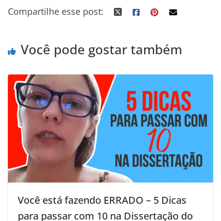
Compartilhe esse post:
k
n
s
p
e
t
r
Você pode gostar também
Você está fazendo ERRADO – 5 Dicas
para passar com 10 na Dissertação do