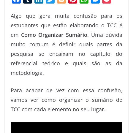
a
u
i
w
l
i
h
e
o
Algo que gera muita confusão para os
c
m
n
i
o
n
a
s
c
estudantes que estão elaborando o TCC é
e
b
k
t
g
t
t
s
k
em
Como Organizar Sumário
. Uma dúvida
b
l
e
t
g
e
s
e
e
o
r
d
e
e
r
A
n
t
muito comum é definir quais partes da
o
I
r
r
e
p
g
pesquisa se encaixam no capítulo do
k
n
s
p
e
referencial teórico e quais são as da
t
r
metodologia.
Para acabar de vez com essa confusão,
vamos ver como organizar o sumário de
TCC com cada elemento no seu lugar.