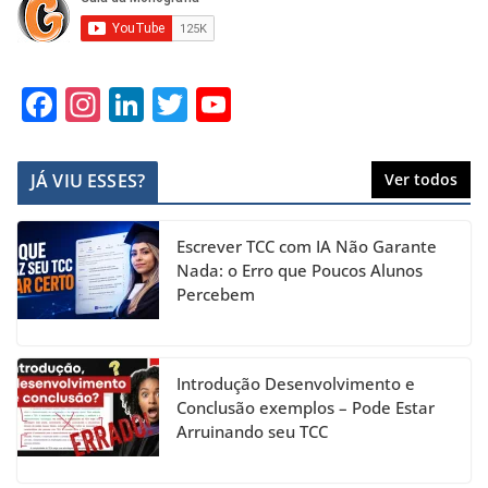
F
In
Li
T
Y
a
st
n
w
o
c
a
k
itt
u
JÁ VIU ESSES?
Ver todos
e
gr
e
er
T
b
a
dI
u
Escrever TCC com IA Não Garante
o
m
n
b
Nada: o Erro que Poucos Alunos
Percebem
o
e
k
C
h
Introdução Desenvolvimento e
a
Conclusão exemplos – Pode Estar
Arruinando seu TCC
n
n