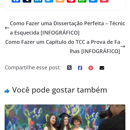
a
u
i
w
l
i
h
e
o
c
m
n
i
o
n
a
s
c
Como Fazer uma Dissertação Perfeita – Técnic
e
b
k
t
g
t
t
s
k
a Esquecida [INFOGRÁFICO]
b
l
e
t
g
e
s
e
e
Como Fazer um Capítulo do TCC a Prova de Fa
o
r
d
e
e
r
A
n
t
o
I
r
r
e
p
g
lhas [INFOGRÁFICO]
k
n
s
p
e
Compartilhe esse post:
t
r
Você pode gostar também