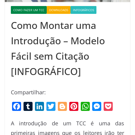
COMO FAZER UM TCC
DOWNLOADS
INFOGRÁFICOS
Como Montar uma
Introdução – Modelo
Fácil sem Citação
[INFOGRÁFICO]
Compartilhar:
F
T
L
T
B
P
W
M
P
a
u
i
w
l
i
h
e
o
A introdução de um TCC é uma das
c
m
n
i
o
n
a
s
c
primeiras imagens que os leitores irão ter
e
b
k
t
g
t
t
s
k