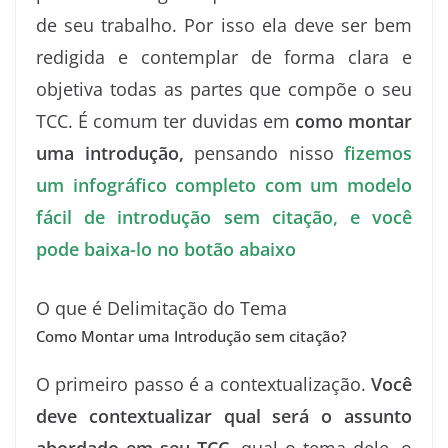
de seu trabalho. Por isso ela deve ser bem
b
l
e
t
g
e
s
e
e
o
r
d
e
e
r
A
n
t
redigida e contemplar de forma clara e
o
I
r
r
e
p
g
objetiva todas as partes que compõe o seu
k
n
s
p
e
TCC. É comum ter duvidas em
como montar
t
r
uma introdução,
pensando nisso
fizemos
um infográfico completo com um modelo
fácil de introdução sem citação, e você
pode baixa-lo no botão abaixo
O que é Delimitação do Tema
Como Montar uma Introdução sem citação?
O primeiro passo é a contextualização.
Você
deve contextualizar qual será o assunto