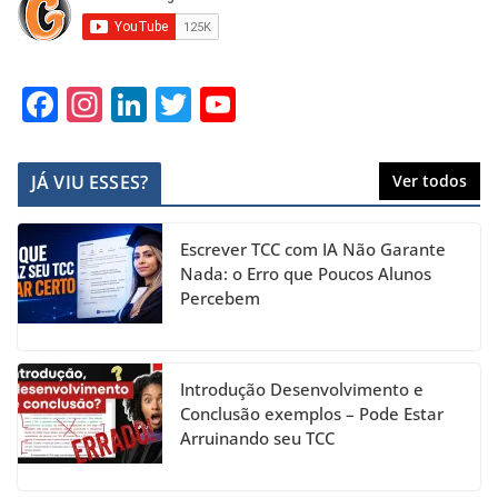
F
In
Li
T
Y
a
st
n
w
o
c
a
k
itt
u
JÁ VIU ESSES?
Ver todos
e
gr
e
er
T
b
a
dI
u
Escrever TCC com IA Não Garante
o
m
n
b
Nada: o Erro que Poucos Alunos
Percebem
o
e
k
C
h
Introdução Desenvolvimento e
a
Conclusão exemplos – Pode Estar
Arruinando seu TCC
n
n