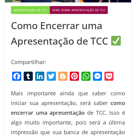
APRESENTAÇÃO DE TCC
SERIE SOBRE APRESENTAÇÃO DE TCC
Como Encerrar uma
Apresentação de TCC
Compartilhar:
F
T
L
T
B
P
W
M
P
a
u
i
w
l
i
h
e
o
Mais importante ainda que saber como
c
m
n
i
o
n
a
s
c
iniciar sua apresentação, será saber
como
e
b
k
t
g
t
t
s
k
encerrar uma apresentação
de TCC. Isso é
b
l
e
t
g
e
s
e
e
o
r
d
e
e
r
A
n
t
algo muito importante, pois será a última
o
I
r
r
e
p
g
impressão que sua banca de apresentação