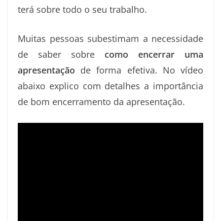
k
n
s
p
e
terá sobre todo o seu trabalho.
t
r
Muitas pessoas subestimam a necessidade
de saber sobre
como encerrar uma
apresentação
de forma efetiva. No vídeo
abaixo explico com detalhes a importância
de bom encerramento da apresentação.