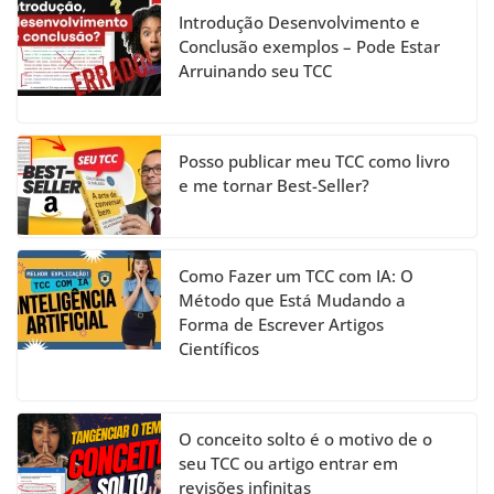
h
Introdução Desenvolvimento e
a
Conclusão exemplos – Pode Estar
Arruinando seu TCC
n
n
el
Posso publicar meu TCC como livro
e me tornar Best-Seller?
Como Fazer um TCC com IA: O
Método que Está Mudando a
Forma de Escrever Artigos
Científicos
O conceito solto é o motivo de o
seu TCC ou artigo entrar em
revisões infinitas