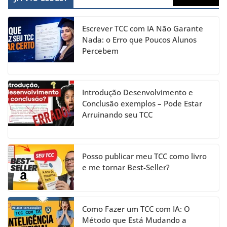
e
gr
e
er
T
b
a
dI
u
Escrever TCC com IA Não Garante
o
m
n
b
Nada: o Erro que Poucos Alunos
Percebem
o
e
k
C
h
Introdução Desenvolvimento e
a
Conclusão exemplos – Pode Estar
Arruinando seu TCC
n
n
el
Posso publicar meu TCC como livro
e me tornar Best-Seller?
Como Fazer um TCC com IA: O
Método que Está Mudando a