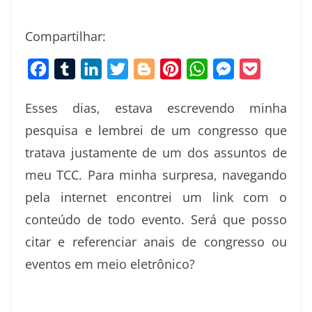
Compartilhar:
F
T
L
T
B
P
W
M
P
a
u
i
w
l
i
h
e
o
Esses dias, estava escrevendo minha
c
m
n
i
o
n
a
s
c
pesquisa e lembrei de um congresso que
e
b
k
t
g
t
t
s
k
tratava justamente de um dos assuntos de
b
l
e
t
g
e
s
e
e
o
r
d
e
e
r
A
n
t
meu TCC. Para minha surpresa, navegando
o
I
r
r
e
p
g
pela internet encontrei um link com o
k
n
s
p
e
conteúdo de todo evento.
Será que posso
t
r
citar e referenciar anais de congresso ou
eventos em meio eletrônico?