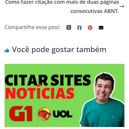
Como fazer citação com mais de duas páginas
o
r
d
e
e
r
A
n
t
o
I
r
r
e
p
g
consecutivas ABNT.
k
n
s
p
e
Compartilhe esse post:
t
r
Você pode gostar também