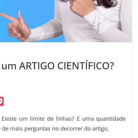
 um ARTIGO CIENTÍFICO?
P
o
 Existe um limite de linhas? E uma quantidade
c
 de mais perguntas no decorrer do artigo.
k