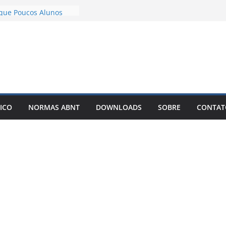
 com IA Não Garante
 que Poucos Alunos
esenvolvimento e
emplos – Pode Estar
eu TCC
ar meu TCC como livro
est-Seller?
m TCC com IA: O
Está Mudando a Forma
ICO
NORMAS ABNT
DOWNLOADS
SOBRE
CONTAT
rtigos Científicos
lto é o motivo de o
tigo entrar em
itas