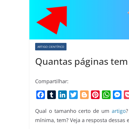
ARTIGO CIENTÍFICO
Quantas páginas tem
Compartilhar:
F
T
L
T
B
P
W
M
a
u
i
w
l
i
h
e
Qual o tamanho certo de um
artigo
?
c
m
n
i
o
n
a
s
mínima, tem? Veja a resposta dessas e
e
b
k
t
g
t
t
s