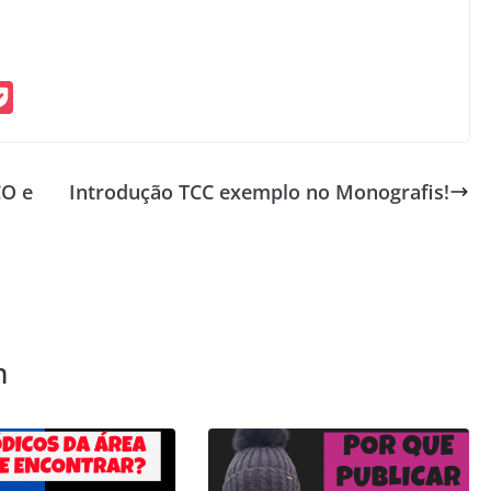
P
o
c
CO e
Introdução TCC exemplo no Monografis!
k
e
t
m