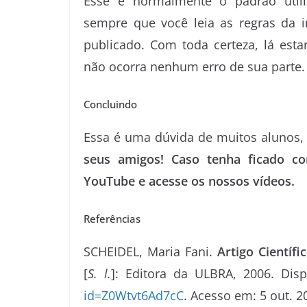
Esse é normalmente o padrão util
sempre que você leia as regras da in
publicado. Com toda certeza, lá est
não ocorra nenhum erro de sua parte.
Concluindo
Essa é uma dúvida de muitos alunos,
seus amigos! Caso tenha ficado 
YouTube e acesse os nossos vídeos.
Referências
SCHEIDEL, Maria Fani.
Artigo Científ
[
S. l.
]: Editora da ULBRA, 2006. Dis
id=Z0Wtvt6Ad7cC
. Acesso em: 5 out. 2