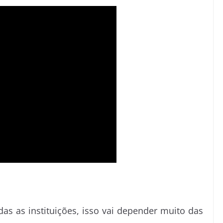
e
t
as as instituições, isso vai depender muito das