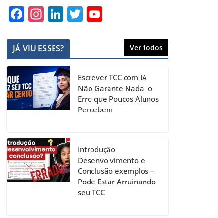
F
In
Li
T
Y
a
st
n
w
o
c
a
k
itt
u
JÁ VIU ESSES?
Ver todos
e
gr
e
er
T
b
a
dI
u
Escrever TCC com IA
o
m
n
b
Não Garante Nada: o
Erro que Poucos Alunos
o
e
Percebem
k
C
h
a
Introdução
Desenvolvimento e
n
Conclusão exemplos –
n
Pode Estar Arruinando
seu TCC
el