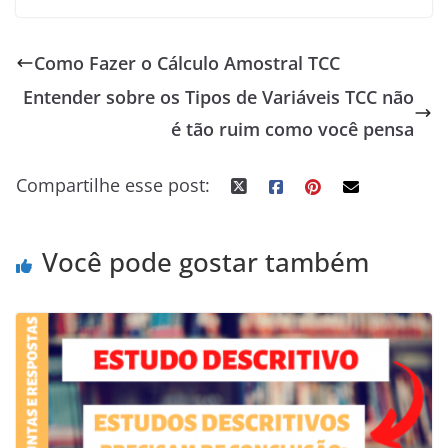
a
u
i
w
l
i
h
e
o
c
m
n
i
o
n
a
s
c
Como Fazer o Cálculo Amostral TCC
e
b
k
t
g
t
t
s
k
Entender sobre os Tipos de Variáveis TCC não
b
l
e
t
g
e
s
e
e
o
r
d
e
e
r
A
n
t
é tão ruim como você pensa
o
I
r
r
e
p
g
Compartilhe esse post:
k
n
s
p
e
t
r
Você pode gostar também