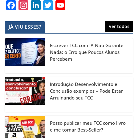
F
In
Li
T
Y
a
st
n
w
o
c
a
k
itt
u
JÁ VIU ESSES?
Ver todos
e
gr
e
er
T
b
a
dI
u
Escrever TCC com IA Não Garante
o
m
n
b
Nada: o Erro que Poucos Alunos
Percebem
o
e
k
C
h
Introdução Desenvolvimento e
a
Conclusão exemplos – Pode Estar
Arruinando seu TCC
n
n
el
Posso publicar meu TCC como livro
e me tornar Best-Seller?