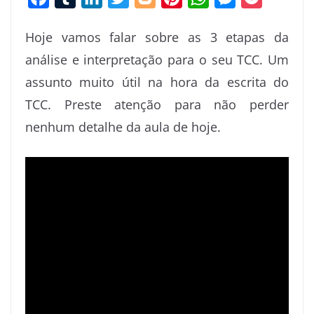
a
u
i
w
l
i
h
e
o
Hoje vamos falar sobre as 3 etapas da
c
m
n
i
o
n
a
s
c
análise e interpretação para o seu TCC. Um
e
b
k
t
g
t
t
s
k
assunto muito útil na hora da escrita do
b
l
e
t
g
e
s
e
e
o
r
d
e
e
r
A
n
t
TCC. Preste atenção para não perder
o
I
r
r
e
p
g
nenhum detalhe da aula de hoje.
k
n
s
p
e
t
r