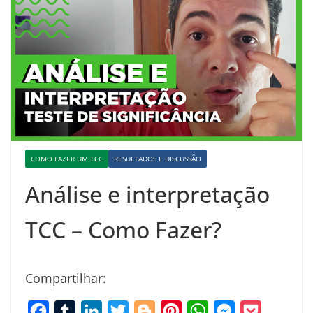
COMO FAZER UM TCC
RESULTADOS E DISCUSSÃO
Análise e interpretação
TCC – Como Fazer?
Compartilhar:
F
T
L
T
B
P
W
M
P