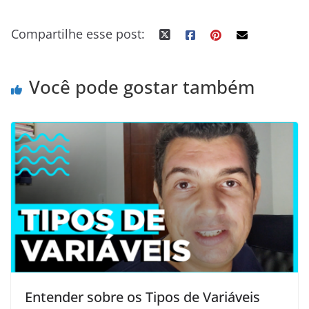
k
n
s
p
e
Compartilhe esse post:
t
r
Você pode gostar também
Entender sobre os Tipos de Variáveis