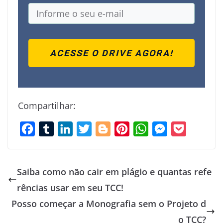
ACESSE O DRIVE AGORA!
Compartilhar:
F
T
L
T
B
P
W
M
P
a
u
i
w
l
i
h
e
o
c
m
n
i
o
n
a
s
c
Saiba como não cair em plágio e quantas refe
e
b
k
t
g
t
t
s
k
rências usar em seu TCC!
b
l
e
t
g
e
s
e
e
Posso começar a Monografia sem o Projeto d
o
r
d
e
e
r
A
n
t
o
I
r
r
e
p
g
o TCC?