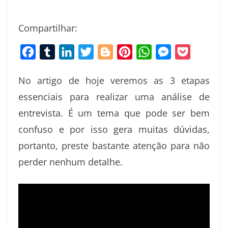
Compartilhar:
F
T
L
T
B
P
W
M
P
a
u
i
w
l
i
h
e
o
No artigo de hoje veremos as 3 etapas
c
m
n
i
o
n
a
s
c
essenciais para realizar uma análise de
e
b
k
t
g
t
t
s
k
entrevista. É um tema que pode ser bem
b
l
e
t
g
e
s
e
e
o
r
d
e
e
r
A
n
t
confuso e por isso gera muitas dúvidas,
o
I
r
r
e
p
g
portanto, preste bastante atenção para não
k
n
s
p
e
perder nenhum detalhe.
t
r